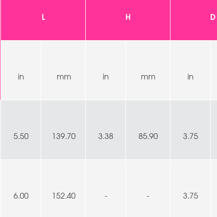
L
H
D
in
mm
in
mm
in
5.50
139.70
3.38
85.90
3.75
6.00
152.40
-
-
3.75