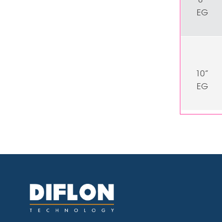
EG
10”
EG