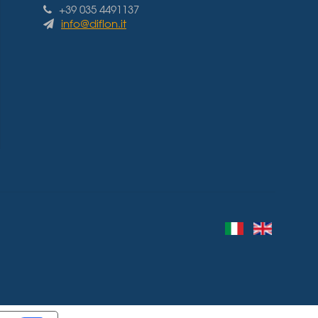
+39 035 4491137
info@diflon.it