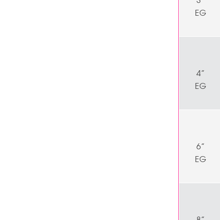
EG
4”
EG
6”
EG
8”