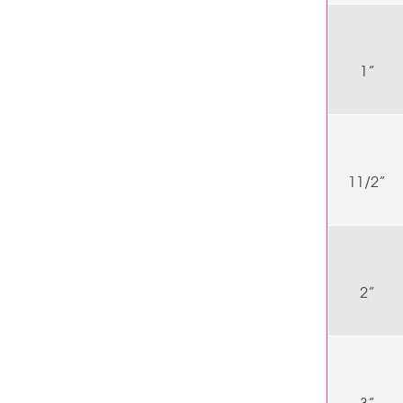
1”
11/2”
2”
3”