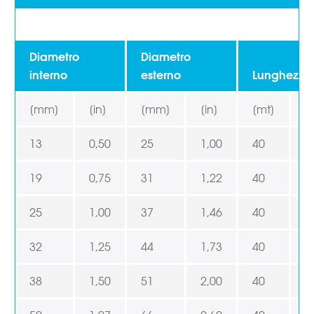
Diametro
Diametro
interno
esterno
Lunghezza
[mm]
[in]
[mm]
[in]
[mt]
[f
13
0,50
25
1,00
40
1
19
0,75
31
1,22
40
1
25
1,00
37
1,46
40
1
32
1,25
44
1,73
40
1
38
1,50
51
2,00
40
1