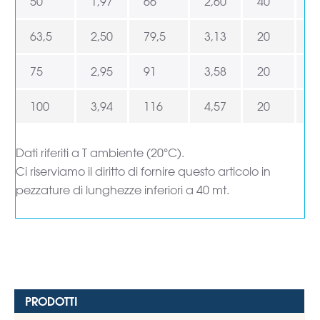
50
1,97
66
2,60
40
1
63,5
2,50
79,5
3,13
20
6
75
2,95
91
3,58
20
6
100
3,94
116
4,57
20
6
Dati riferiti a T ambiente (20°C).
Ci riserviamo il diritto di fornire questo articolo in
pezzature di lunghezze inferiori a 40 mt.
PRODOTTI