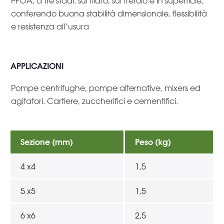
PFOA, a tre stadi: sul filato, sul trefolo e in superficie,
conferendo buona stabilità dimensionale, flessibilità
e resistenza all’usura
APPLICAZIONI
Pompe centrifughe, pompe alternative, mixers ed
agitatori. Cartiere, zuccherifici e cementifici.
Sezione (mm)
Peso (kg)
4 x4
1,5
5 x5
1,5
6 x6
2,5