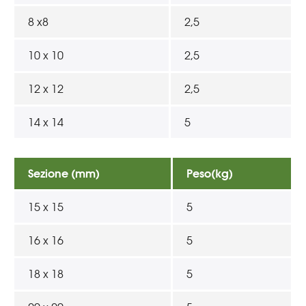
8 x8
2,5
10 x 10
2,5
12 x 12
2,5
14 x 14
5
Sezione (mm)
Peso(kg)
15 x 15
5
16 x 16
5
18 x 18
5