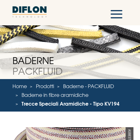
BADERNE
PACKFLUID
Home
Prodotti
Baderne - PACKFLUID
Baderne in fibre aramidiche
Trecce Speciali Aramidiche - Tipo KV194