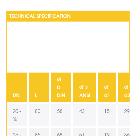
TECHNICAL SPECIFICATION
Ø
D
Ø D
Ø
Ø
DN
L
DIN
ANSI
d1
d2
20 -
80
58
43
15
29
¾"
25 -
85
68
51
19
36,5