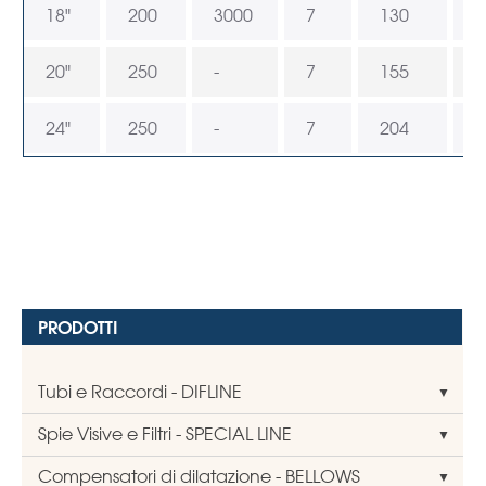
18"
200
3000
7
130
8
20"
250
-
7
155
9
24"
250
-
7
204
1
PRODOTTI
Tubi e Raccordi - DIFLINE
Spie Visive e Filtri - SPECIAL LINE
Compensatori di dilatazione - BELLOWS