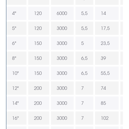
4"
120
6000
5,5
14
9
5"
120
3000
5,5
17,5
1
6"
150
3000
5
23,5
1
8"
150
3000
6,5
39
2
10"
150
3000
6,5
55,5
3
12"
200
3000
7
74
3
14"
200
3000
7
85
5
16"
200
3000
7
102
6