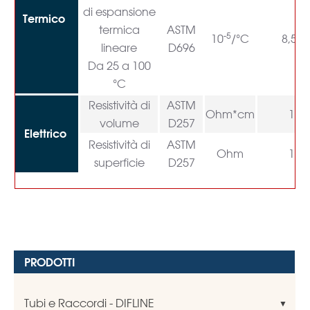
di espansione
Termico
termica
ASTM
-5
10
/°C
8,5-1
lineare
D696
Da 25 a 100
°C
Resistività di
ASTM
6
Ohm*cm
10
volume
D257
Elettrico
Resistività di
ASTM
5
Ohm
10
superficie
D257
PRODOTTI
Tubi e Raccordi - DIFLINE