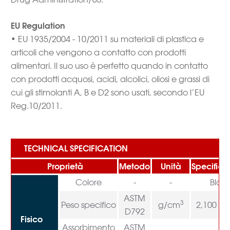
EU Regulation
• EU 1935/2004 - 10/2011 su materiali di plastica e
articoli che vengono a contatto con prodotti
alimentari. Il suo uso è perfetto quando in contatto
con prodotti acquosi, acidi, alcolici, oliosi e grassi di
cui gli stimolanti A, B e D2 sono usati, secondo l’EU
Reg.10/2011.
TECHNICAL SPECIFICATION
Proprietà
Metodo
Unità
Specifica
Colore
-
-
Blac
ASTM
3
Peso specifico
g/cm
2,100 – 
D792
Fisico
Assorbimento
ASTM