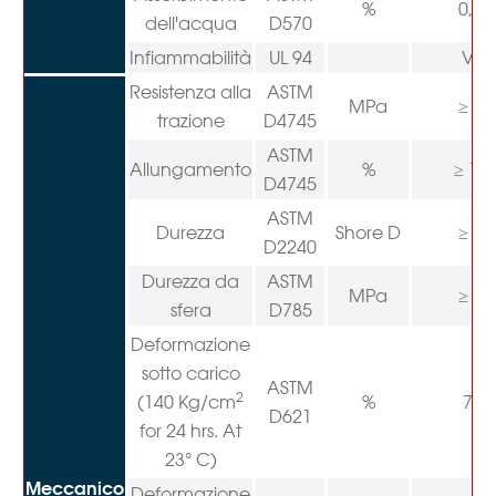
%
0,03
dell'acqua
D570
Infiammabilità
UL 94
V-0
Resistenza alla
ASTM
MPa
≥ 14
trazione
D4745
ASTM
Allungamento
%
≥ 15
D4745
ASTM
Durezza
Shore D
≥ 62
D2240
Durezza da
ASTM
MPa
≥ 25
sfera
D785
Deformazione
sotto carico
ASTM
2
(140 Kg/cm
%
7-9
D621
for 24 hrs. At
23° C)
Meccanico
Deformazione