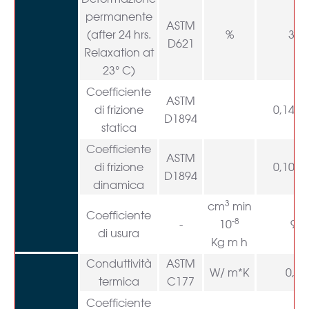
permanente
ASTM
(after 24 hrs.
%
3-4
D621
Relaxation at
23° C)
Coefficiente
ASTM
di frizione
0,14-0
D1894
statica
Coefficiente
ASTM
di frizione
0,10-0
D1894
dinamica
3
cm
min
Coefficiente
-8
-
10
90
di usura
Kg m h
Conduttività
ASTM
W/ m*K
0,53
termica
C177
Coefficiente