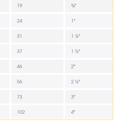
19
¾"
24
1"
31
1 ¼"
37
1 ½"
46
2"
56
2 ½"
73
3"
102
4"