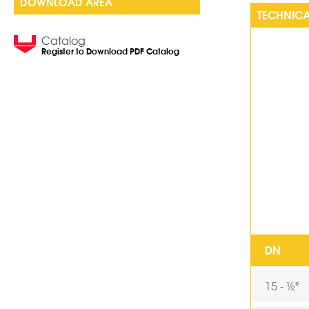
DOWNLOAD AREA
TECHNICA
Catalog
Register to Download PDF Catalog
DN
15 - ½"