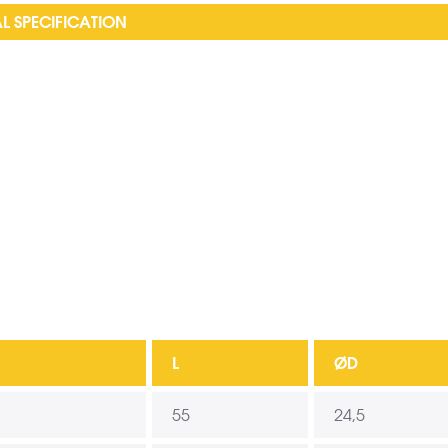
L SPECIFICATION
L
ØD
55
24,5