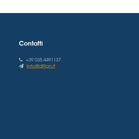
Contatti
+39 035 4491137
info@diflon.it