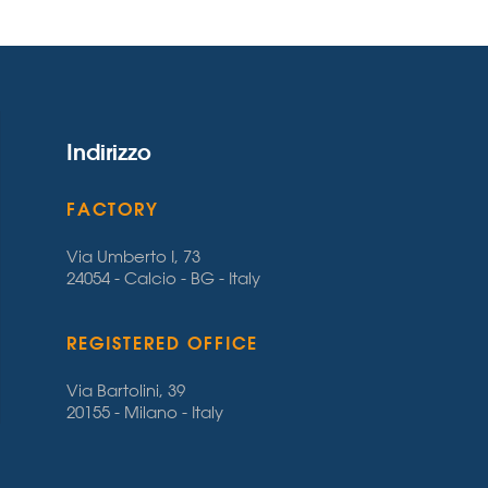
Indirizzo
FACTORY
Via Umberto I, 73
24054 - Calcio - BG - Italy
REGISTERED OFFICE
Via Bartolini, 39
20155 - Milano - Italy