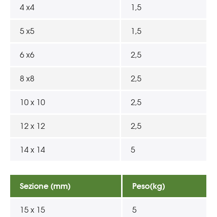
4 x4
1,5
5 x5
1,5
6 x6
2,5
8 x8
2,5
10 x 10
2,5
12 x 12
2,5
14 x 14
5
Sezione (mm)
Peso(kg)
15 x 15
5