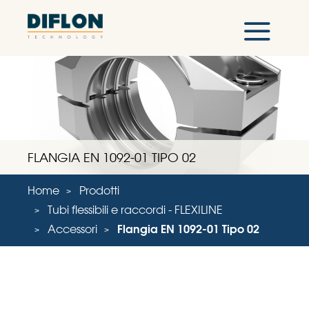
FLANGIA EN 1092-01 TIPO 02
Home
Prodotti
Tubi flessibili e raccordi - FLEXILINE
Accessori
Flangia EN 1092-01 Tipo 02