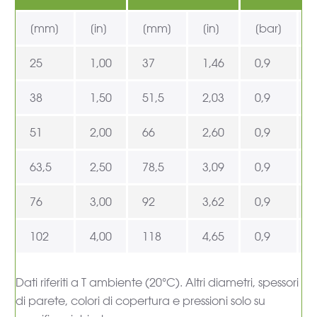
[mm]
[in]
[mm]
[in]
[bar]
25
1,00
37
1,46
0,9
38
1,50
51,5
2,03
0,9
51
2,00
66
2,60
0,9
63,5
2,50
78,5
3,09
0,9
76
3,00
92
3,62
0,9
102
4,00
118
4,65
0,9
Dati riferiti a T ambiente (20°C). Altri diametri, spessori
di parete, colori di copertura e pressioni solo su