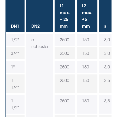
L1
L2
max.
max.
± 25
±5
DN1
DN2
mm
mm
s
1/2"
a
2500
150
3,0
richiesta
3/4"
2500
150
3,0
1"
2500
150
3,0
1
2500
150
3,5
1/4"
1
2500
150
3,5
1/2"