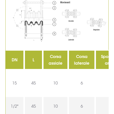
Corsa
Corsa
Spost
DN
L
assiale
laterale
ang
15
45
10
6
1/2"
45
10
6