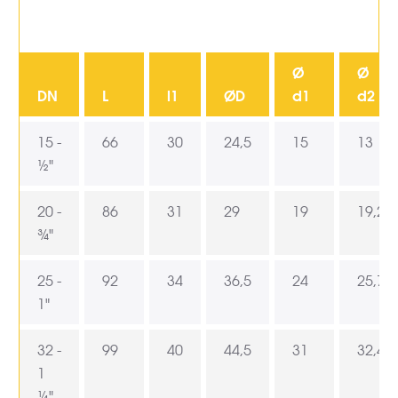
Ø
Ø
DN
L
l1
ØD
d1
d2
15 -
66
30
24,5
15
13
½"
20 -
86
31
29
19
19,2
¾"
25 -
92
34
36,5
24
25,7
1"
32 -
99
40
44,5
31
32,4
1
¼"