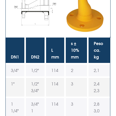
s ±
Peso
L
10%
ca.
DN1
DN2
mm
mm
kg
3/4"
1/2"
114
2
2,1
1"
1/2"
114
3
2,4
3/4"
2,3
1
3/4"
114
3
2,8
1/4"
1
3,0