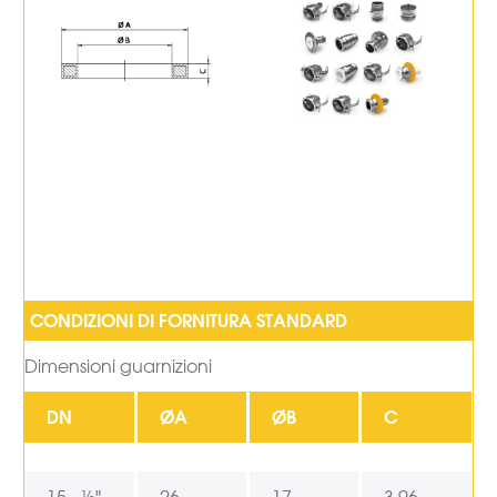
Dimensioni guarnizioni
DN
ØA
ØB
C
15 - ½"
26
17
3,96