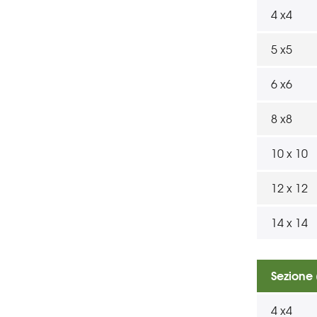
4 x4
5 x5
6 x6
8 x8
10 x 10
12 x 12
14 x 14
Sezione
4 x4