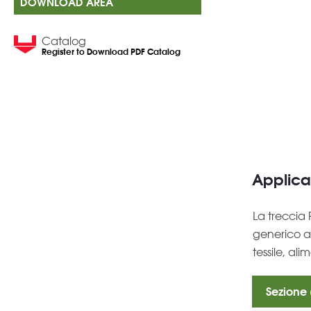
DOWNLOAD AREA
Catalog
Register to Download PDF Catalog
Applica
La treccia
generico ad
tessile, ali
Sezione