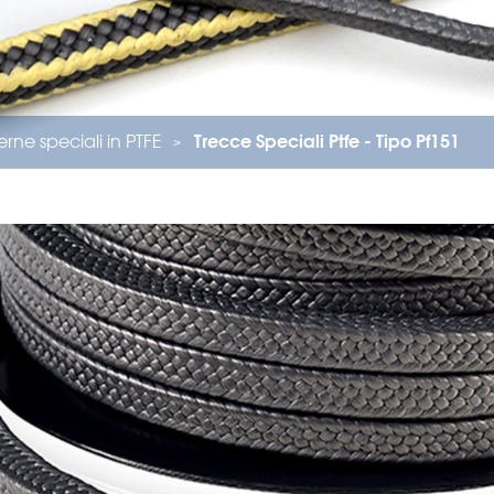
rne speciali in PTFE
Trecce Speciali Ptfe - Tipo Pf151