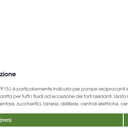
zione
 PF151 è particolarmente indicata per pompe reciprocanti e
atta per tutti i fluidi ad eccezione dei forti ossidanti. Usata
mentare, zuccherifici, birrerie, distillerie, centrali elettriche, 
 (mm)