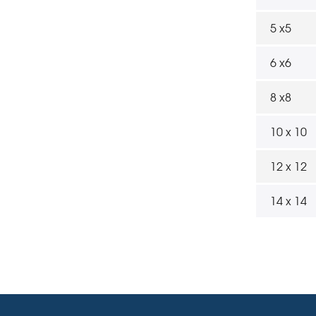
5 x5
6 x6
8 x8
10 x 10
12 x 12
14 x 14