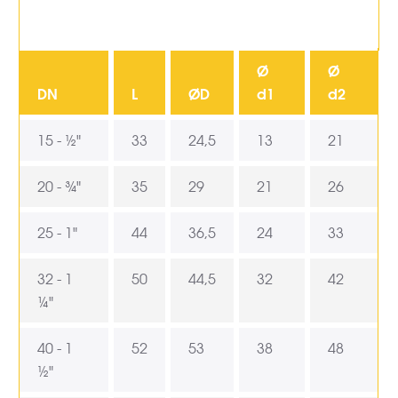
Ø
Ø
DN
L
ØD
d1
d2
15 - ½"
33
24,5
13
21
20 - ¾"
35
29
21
26
25 - 1"
44
36,5
24
33
32 - 1
50
44,5
32
42
¼"
40 - 1
52
53
38
48
½"