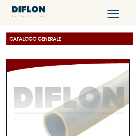
Tubi flessibili e raccordi - FLEXILINE
Tubi
Chimico Anticorrosivo