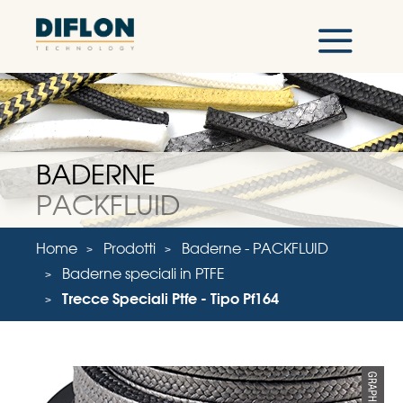
BADERNE
PACKFLUID
Home
Prodotti
Baderne - PACKFLUID
Baderne speciali in PTFE
Trecce Speciali Ptfe - Tipo Pf164