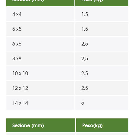
4 x4
1,5
5 x5
1,5
6 x6
2,5
8 x8
2,5
10 x 10
2,5
12 x 12
2,5
14 x 14
5
Sezione (mm)
Peso(kg)