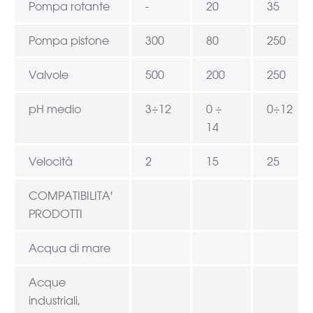
Pompa rotante
-
20
35
Pompa pistone
300
80
250
Valvole
500
200
250
pH medio
3÷12
0 ÷
0÷12
14
Velocità
2
15
25
COMPATIBILITA'
PRODOTTI
Acqua di mare
Acque
industriali,