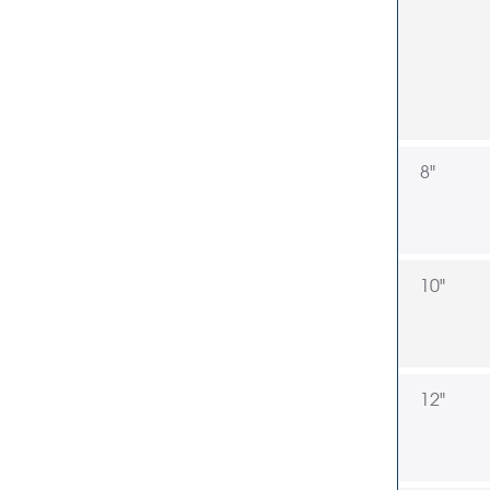
8"
10"
12"