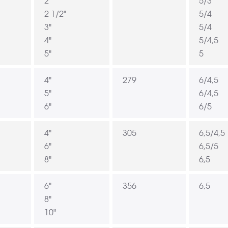
2"
5/3
2 1/2"
5/4
3"
5/4
4"
5/4,5
5"
5
4"
279
6/4,5
5"
6/4,5
6"
6/5
4"
305
6,5/4,5
6"
6,5/5
8"
6,5
6"
356
6,5
8"
10"