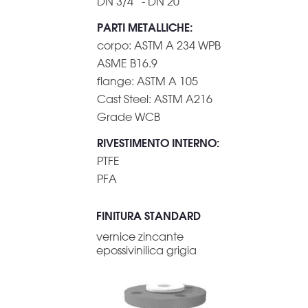
DN 3/4” - DN 20”
PARTI METALLICHE
:
corpo: ASTM A 234 WPB
ASME B16.9
flange: ASTM A 105
Cast Steel: ASTM A216
Grade WCB
RIVESTIMENTO INTERNO
:
PTFE
PFA
FINITURA STANDARD
vernice zincante
epossivinilica grigia