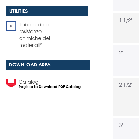
1 1/2"
Tabella delle
resistenze
chimiche dei
materiali*
2"
DOWNLOAD AREA
Catalog
2 1/2"
Register to Download PDF Catalog
3"