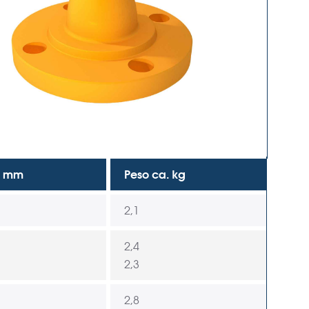
% mm
Peso ca. kg
2,1
2,4
2,3
2,8