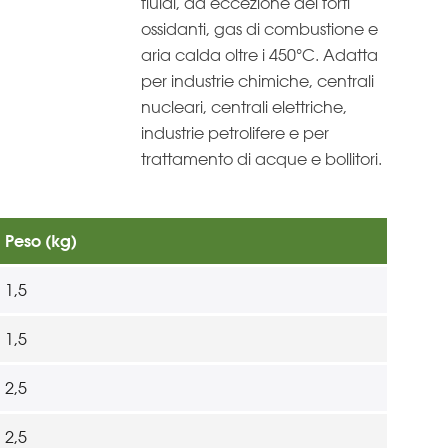
fluidi, ad eccezione dei forti
ossidanti, gas di combustione e
aria calda oltre i 450°C. Adatta
per industrie chimiche, centrali
nucleari, centrali elettriche,
industrie petrolifere e per
trattamento di acque e bollitori.
Peso (kg)
1,5
1,5
2,5
2,5