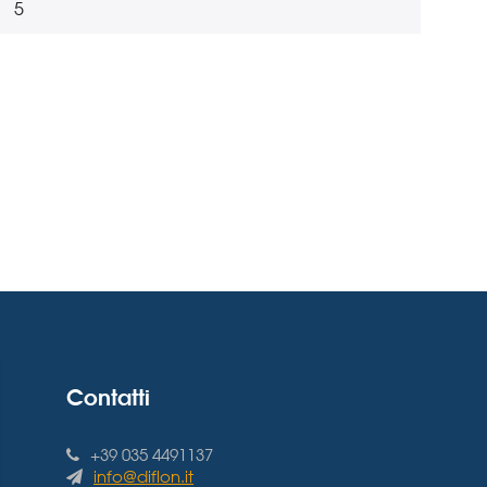
5
Contatti
+39 035 4491137
info@diflon.it