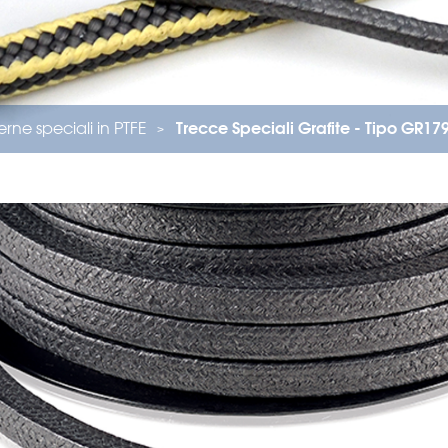
rne speciali in PTFE
Trecce Speciali Grafite - Tipo GR17