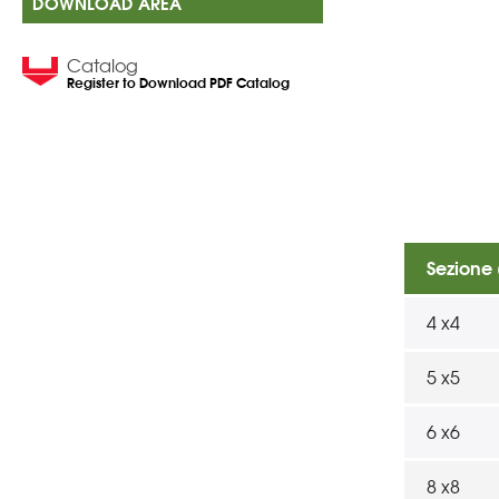
DOWNLOAD AREA
Catalog
Register to Download PDF Catalog
Sezione
4 x4
5 x5
6 x6
8 x8