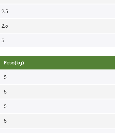
2,5
2,5
5
Peso(kg)
5
5
5
5