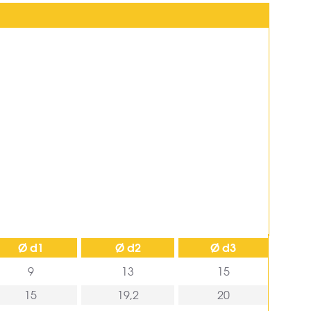
Ø d1
Ø d2
Ø d3
9
13
15
15
19,2
20