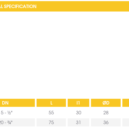
L SPECIFICATION
DN
L
l1
ØD
15 - ½"
55
30
28
20 - ¾"
75
31
36