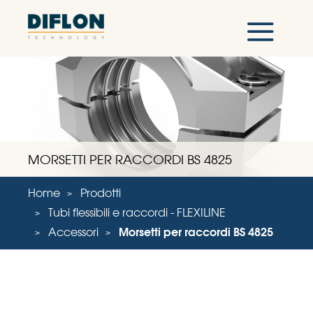
MORSETTI PER RACCORDI BS 4825
Home
Prodotti
Tubi flessibili e raccordi - FLEXILINE
Accessori
Morsetti per raccordi BS 4825