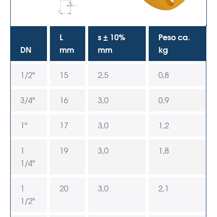
L
s ± 10%
Peso ca.
DN
mm
mm
kg
1/2"
15
2,5
0,8
3/4"
16
3,0
0,9
1"
17
3,0
1,2
1
19
3,0
1,8
1/4"
1
20
3,0
2,1
1/2"