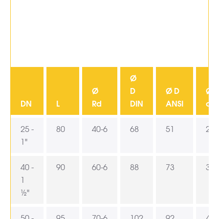
Ø
Ø
D
Ø D
Ø
DN
L
Rd
DIN
ANSI
d1
25 -
80
40-6
68
51
21
1"
40 -
90
60-6
88
73
34
1
½"
50 -
95
70-6
102
92
46