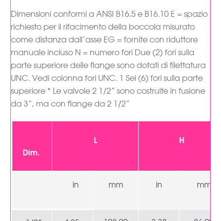
Dimensioni conformi a ANSI B16.5 e B16.10 E = spazio
richiesto per il rifacimento della boccola misurato
come distanza dall’asse EG = fornite con riduttore
manuale incluso N = numero fori Due (2) fori sulla
parte superiore delle flange sono dotati di filettatura
UNC. Vedi colonna fori UNC. 1 Sei (6) fori sulla parte
superiore * Le valvole 2 1/2” sono costruite in fusione
da 3”, ma con flange da 2 1/2”
L
H
Dim.
in
mm
in
mm