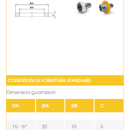
Dimensioni guarnizioni
DN
ØA
ØB
C
15 - ½"
20
10
3