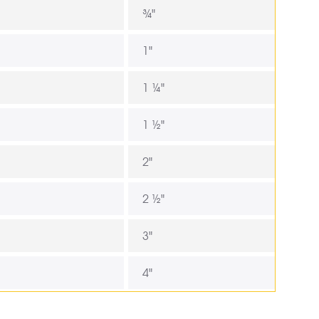
¾"
1"
1 ¼"
1 ½"
2"
2 ½"
3"
4"