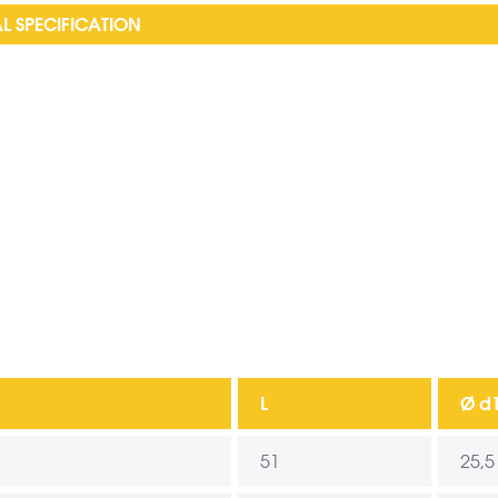
L SPECIFICATION
L
Ø d
51
25,5