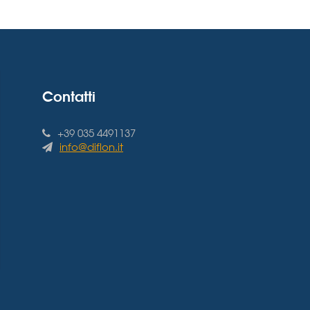
Contatti
+39 035 4491137
info@diflon.it