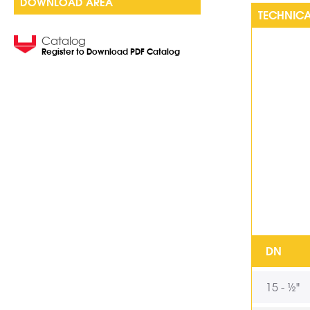
DOWNLOAD AREA
TECHNICA
Catalog
Register to Download PDF Catalog
DN
15 - ½"