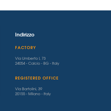
Indirizzo
FACTORY
Via Umberto I, 73
24054 - Calcio - BG - Italy
REGISTERED OFFICE
Via Bartolini, 39
20155 - Milano - Italy