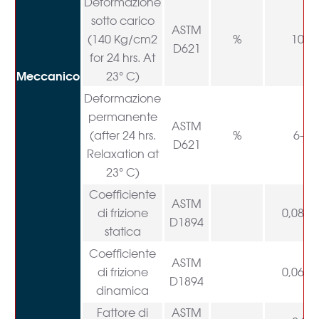
Deformazione
sotto carico
ASTM
(140 Kg/cm2
%
10-1
D621
for 24 hrs. At
Meccanico
23° C)
Deformazione
permanente
ASTM
(after 24 hrs.
%
6-7,5
D621
Relaxation at
23° C)
Coefficiente
ASTM
di frizione
0,08-0
D1894
statica
Coefficiente
ASTM
di frizione
0,06-0
D1894
dinamica
Fattore di
ASTM