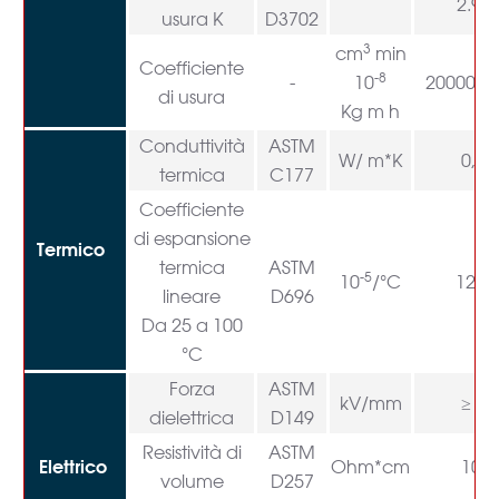
2.90
usura K
D3702
3
cm
min
Coefficiente
-8
-
10
20000-2
di usura
Kg m h
Conduttività
ASTM
W/ m*K
0,34
termica
C177
Coefficiente
di espansione
Termico
termica
ASTM
-5
10
/°C
12-1
lineare
D696
Da 25 a 100
°C
Forza
ASTM
kV/mm
≥ 30
dielettrica
D149
Resistività di
ASTM
18
Elettrico
Ohm*cm
10
volume
D257