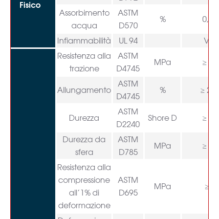
Fisico
Assorbimento
ASTM
%
0,01
acqua
D570
Infiammabilità
UL 94
V-0
Resistenza alla
ASTM
MPa
≥ 20
trazione
D4745
ASTM
Allungamento
%
≥ 20
D4745
ASTM
Durezza
Shore D
≥ 54
D2240
Durezza da
ASTM
MPa
≥ 23
sfera
D785
Resistenza alla
compressione
ASTM
MPa
≥ 4
all’1% di
D695
deformazione