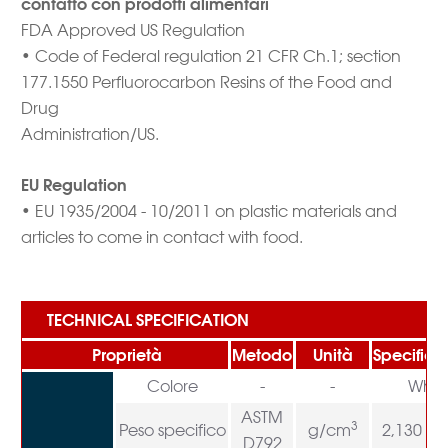
contatto con prodotti alimentari
FDA Approved US Regulation
• Code of Federal regulation 21 CFR Ch.1; section
177.1550 Perfluorocarbon Resins of the Food and
Drug
Administration/US.
EU Regulation
• EU 1935/2004 - 10/2011 on plastic materials and
articles to come in contact with food.
TECHNICAL SPECIFICATION
Proprietà
Metodo
Unità
Specifica
Colore
-
-
Whit
ASTM
3
Peso specifico
g/cm
2,130 – 
D792