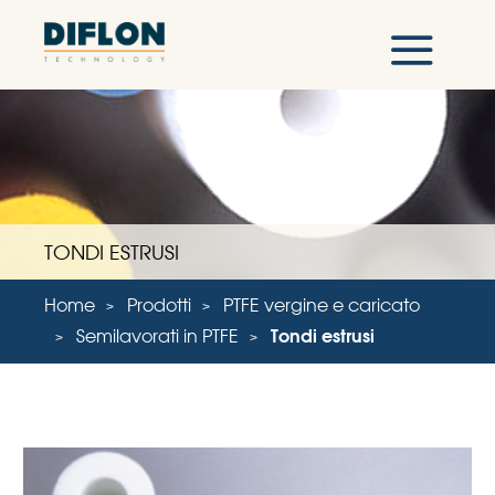
TONDI ESTRUSI
Home
Prodotti
PTFE vergine e caricato
Semilavorati in PTFE
Tondi estrusi