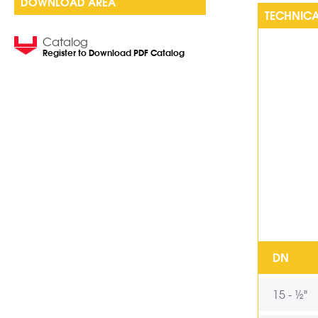
DOWNLOAD AREA
TECHNICA
Catalog
Register to Download PDF Catalog
DN
15 - ½"