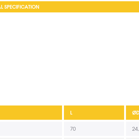
L SPECIFICATION
L
Ø
70
24