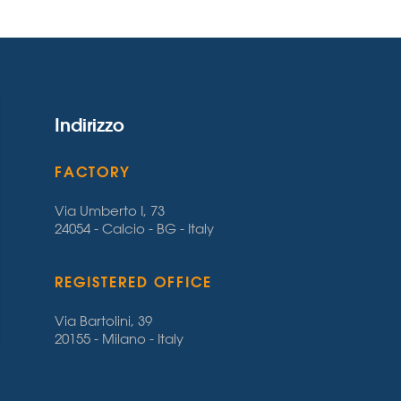
Indirizzo
FACTORY
Via Umberto I, 73
24054 - Calcio - BG - Italy
REGISTERED OFFICE
Via Bartolini, 39
20155 - Milano - Italy