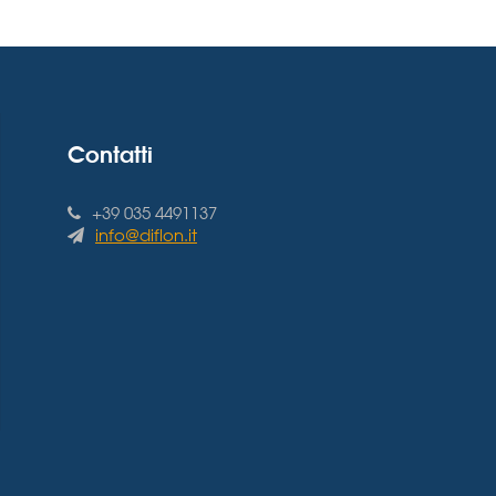
Contatti
+39 035 4491137
info@diflon.it