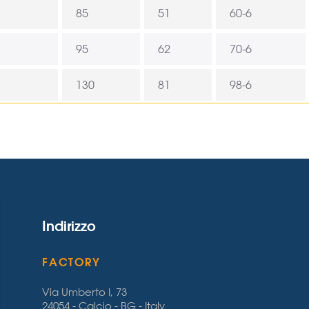
85
51
60-6
95
62
70-6
130
81
98-6
Indirizzo
FACTORY
Via Umberto I, 73
24054 - Calcio - BG - Italy