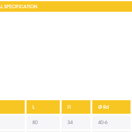
L SPECIFICATION
L
l1
Ø Rd
80
34
40-6