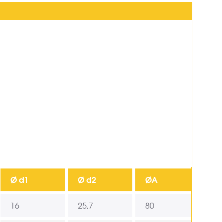
Ø d1
Ø d2
ØA
16
25,7
80