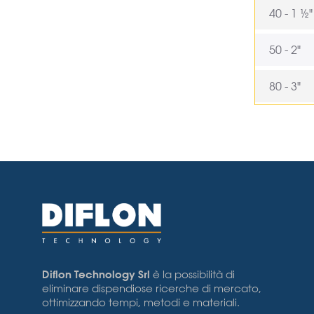
40 - 1 ½"
50 - 2"
80 - 3"
Diflon Technology Srl
è la possibilità di
eliminare dispendiose ricerche di mercato,
ottimizzando tempi, metodi e materiali.