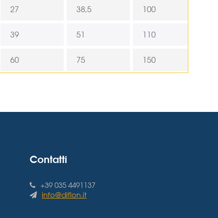
27
38,5
100
39
51
110
60
75
150
Contatti
+39 035 4491137
info@diflon.it