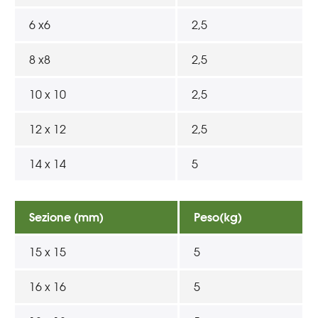
6 x6
2,5
8 x8
2,5
10 x 10
2,5
12 x 12
2,5
14 x 14
5
Sezione (mm)
Peso(kg)
15 x 15
5
16 x 16
5