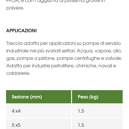
PFOA, e con l’aggiunta di purissima grafite in
polvere.
APPLICAZIONI
Treccia adatta per applicazioni su pompe di servizio
industriale nei più svariati settori. Acqua, vapore, olio,
gas, pompe a pistone, pompe centrifughe e valvole.
Adatta per industrie petrolifere, chimiche, navali e
caldarerie.
Sezione (mm)
Peso (kg)
4 x4
1,5
5 x5
1,5