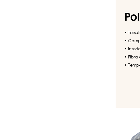
Pol
• Tessut
• Compo
• Insert
• Fibra
• Tempe