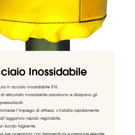
ciaio Inossidabile
tura in acciaio inossidabile 316.
i di reticolato inossidabile assorbono e dissipano gli
 pressurizzati.
ichiede l’impiego di attrezzi, s’installa rapidamente
 all’aggancio rapido regolabile.
un bordo tagliente.
ma per operazioni con temperatura e pressione elevate.