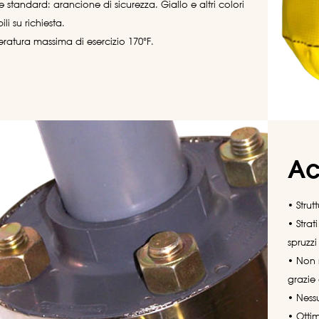
 standard: arancione di sicurezza. Giallo e altri colori
ili su richiesta.
ratura massima di esercizio 170°F.
Ac
• Strut
• Strat
spruzzi
• Non r
grazie
• Ness
• Otti