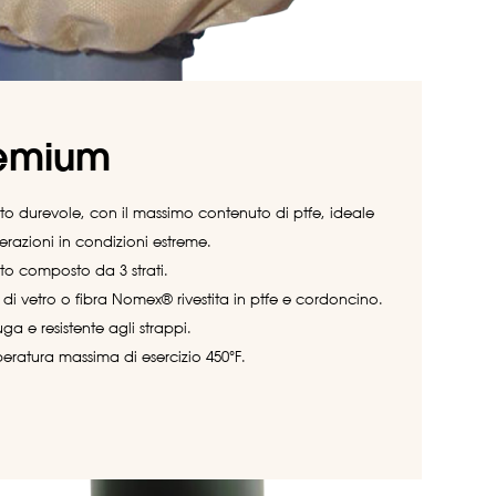
emium
uto durevole, con il massimo contenuto di ptfe, ideale
erazioni in condizioni estreme.
to composto da 3 strati.
 di vetro o fibra Nomex® rivestita in ptfe e cordoncino.
uga e resistente agli strappi.
eratura massima di esercizio 450°F.