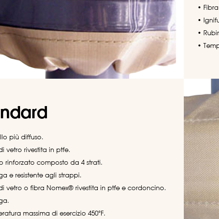
• Fibra
• Ignif
• Rubin
• Temp
andard
lo più diffuso.
di vetro rivestita in ptfe.
o rinforzato composto da 4 strati.
ga e resistente agli strappi.
di vetro o fibra Nomex® rivestita in ptfe e cordoncino.
uga.
ratura massima di esercizio 450°F.