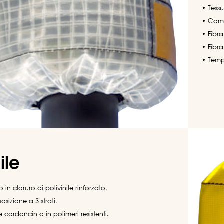
• Tessu
• Comp
• Fibra
• Fibr
• Temp
ile
o in cloruro di polivinile rinforzato.
sizione a 3 strati.
e cordoncin o in polimeri resistenti.