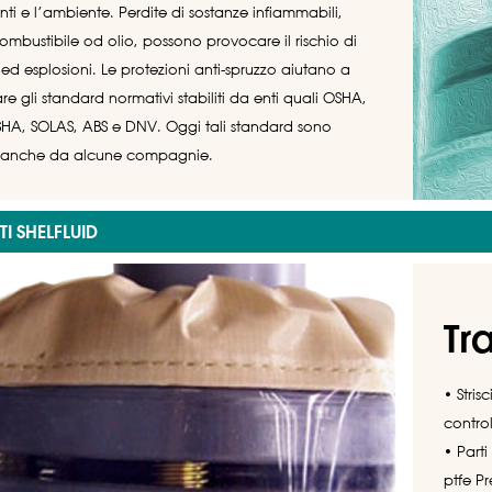
nti e l’ambiente. Perdite di sostanze infiammabili,
mbustibile od olio, possono provocare il rischio di
 ed esplosioni. Le protezioni anti-spruzzo aiutano a
re gli standard normativi stabiliti da enti quali OSHA,
HA, SOLAS, ABS e DNV. Oggi tali standard sono
ti anche da alcune compagnie.
I SHELFLUID
Tr
• Stris
control
• Parti 
ptfe P