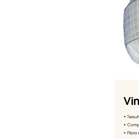
Vin
• Tessut
• Compo
• Fibra 