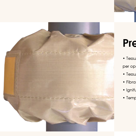
Pr
• Tess
per op
• Tessu
• Fibra
• Ignif
• Temp