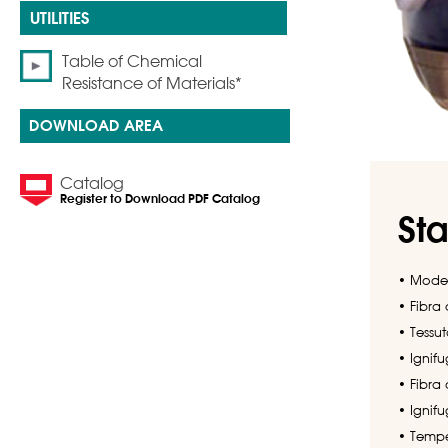
Table of Chemical
Resistance of Materials*
DOWNLOAD AREA
Catalog
Register to Download PDF Catalog
St
• Model
• Fibra 
• Tessut
• Ignifu
• Fibra 
• Ignif
• Tempe