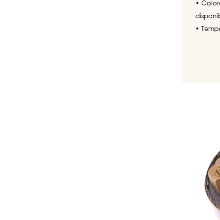
• Colore
disponib
• Tempe