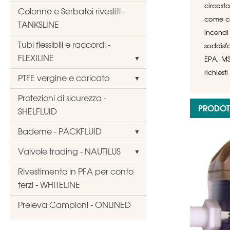
circosta
Colonne e Serbatoi rivestiti -
come co
TANKSLINE
incendi
Tubi flessibili e raccordi -
soddisfa
FLEXILINE
EPA, MS
richies
PTFE vergine e caricato
Protezioni di sicurezza -
PRODOTT
SHELFLUID
Baderne - PACKFLUID
Valvole trading - NAUTILUS
Rivestimento in PFA per conto
terzi - WHITELINE
Preleva Campioni - ONLINED