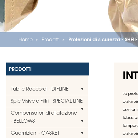
Home
Prodotti
Protezioni di sicurezza - SHEL
PRODOTTI
IN
Tubi e Raccordi - DIFLINE
Le prot
Spie Visive e Filtri - SPECIAL LINE
potenzi
contenim
Compensatori di dilatazione
tubazio
- BELLOWS
tempera
Guarnizioni - GASKET
potenzi