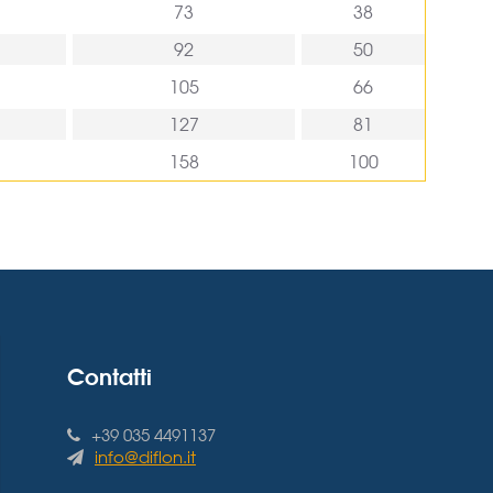
73
38
92
50
105
66
127
81
158
100
Contatti
+39 035 4491137
info@diflon.it