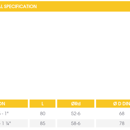
L SPECIFICATION
DN
L
ØRd
Ø D DI
 - 1"
80
52-6
68
- 1 ¼"
85
58-6
78