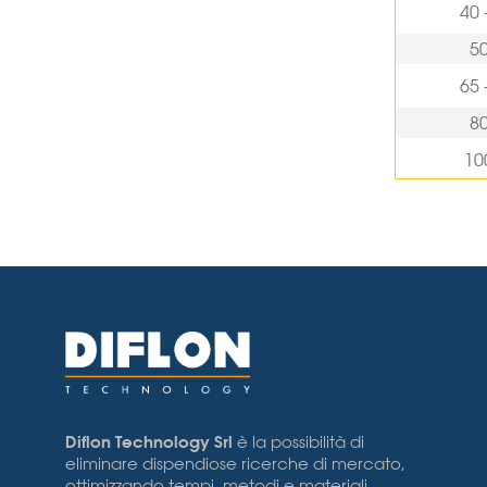
40 
50
65 
80
100
Diflon Technology Srl
è la possibilità di
eliminare dispendiose ricerche di mercato,
ottimizzando tempi, metodi e materiali.