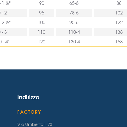
- 1 ½"
90
65-6
88
 - 2"
95
78-6
102
- 2 ½"
100
95-6
122
 - 3"
110
110-4
138
 - 4"
120
130-4
158
Indirizzo
FACTORY
Via Umberto I, 73