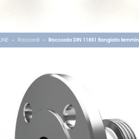
ILINE
Raccordi
Raccordo DIN 11851 flangiato femmi