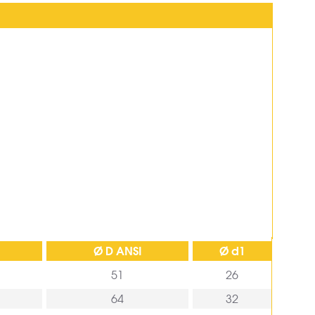
N
Ø D ANSI
Ø d1
51
26
64
32