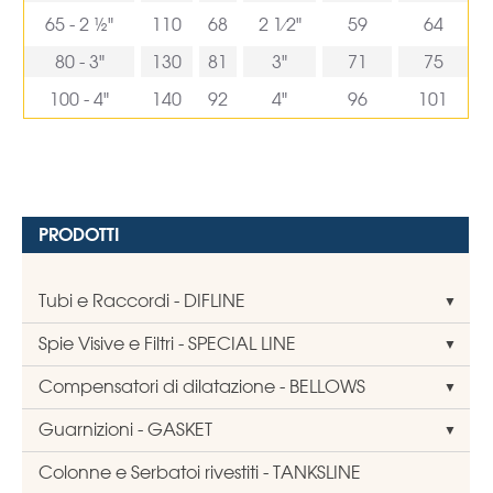
65 - 2 ½"
110
68
2 1⁄2"
59
64
80 - 3"
130
81
3"
71
75
100 - 4"
140
92
4"
96
101
PRODOTTI
Tubi e Raccordi - DIFLINE
Spie Visive e Filtri - SPECIAL LINE
Compensatori di dilatazione - BELLOWS
Guarnizioni - GASKET
Colonne e Serbatoi rivestiti - TANKSLINE