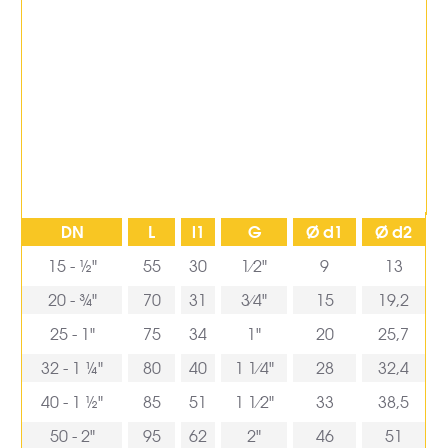
DN
L
l1
G
Ø d1
Ø d2
15 - ½"
55
30
1⁄2"
9
13
20 - ¾"
70
31
3⁄4"
15
19,2
25 - 1"
75
34
1"
20
25,7
32 - 1 ¼"
80
40
1 1⁄4"
28
32,4
40 - 1 ½"
85
51
1 1⁄2"
33
38,5
50 - 2"
95
62
2"
46
51