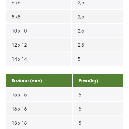
6 x6
2,5
8 x8
2,5
10 x 10
2,5
12 x 12
2,5
14 x 14
5
Sezione (mm)
Peso(kg)
15 x 15
5
16 x 16
5
18 x 18
5