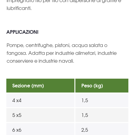
impregnato filo per filo con dispersione di grafite e
lubrificanti.
APPLICAZIONI
Pompe, centrifughe, pistoni, acqua salata o
fangosa. Adatta per industrie alimetari, industrie
conserviere e industrie navali.
Sezione (mm)
Peso (kg)
4 x4
1,5
5 x5
1,5
6 x6
2,5