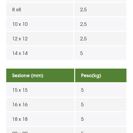
8 x8
2,5
10 x 10
2,5
12 x 12
2,5
14 x 14
5
Sezione (mm)
Peso(kg)
15 x 15
5
16 x 16
5
18 x 18
5