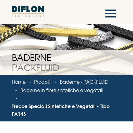
BADERNE
PACKFLUID
Home
Prodotti
Baderne - PACKFLUID
Baderne in fibre sintetiche e vegetali
Trecce Speciali Sintetiche e Vegetali - Tipo
FA143